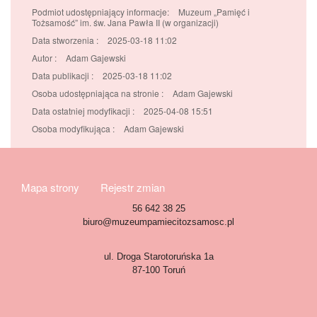
Podmiot udostępniający informacje:
Muzeum „Pamięć i
Tożsamość” im. św. Jana Pawła II (w organizacji)
Data stworzenia :
2025-03-18 11:02
Autor :
Adam Gajewski
Data publikacji :
2025-03-18 11:02
Osoba udostępniająca na stronie :
Adam Gajewski
Data ostatniej modyfikacji :
2025-04-08 15:51
Osoba modyfikująca :
Adam Gajewski
Mapa strony
Rejestr zmian
56 642 38 25
biuro@muzeumpamiecitozsamosc.pl
ul. Droga Starotoruńska 1a
87-100 Toruń